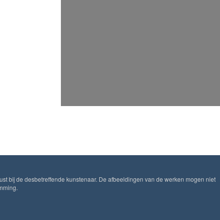
ust bij de desbetreffende kunstenaar. De afbeeldingen van de werken mogen niet
emming.