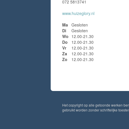
072 5813741
www.huizeglory.nl
Ma
Gesloten
Di
Gesloten
Wo
12.00-21.30
Do
12.00-21.30
Vr
12.00-21.30
Za
12.00-21.30
Zo
12.00-21.30
Het copyright op alle getoonde werken ber
gebruikt worden zonder schriftelijke toest