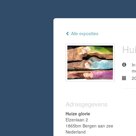
Alle exposities
Hui
In
mo
20
Adresgegevens
Huize glorie
Elzenlaan 2
1865bm Bergen aan zee
Nederland